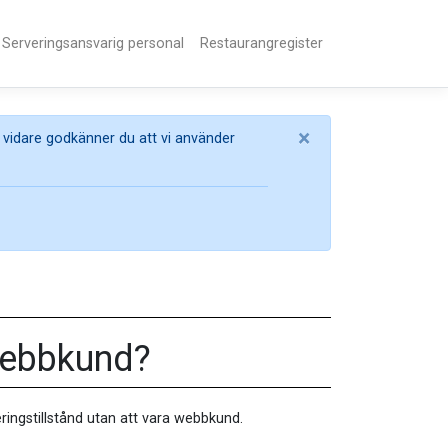
Serveringsansvarig personal
Restaurangregister
×
 vidare godkänner du att vi använder
 webbkund?
ringstillstånd utan att vara webbkund.