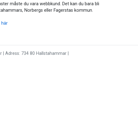
änster måste du vara webbkund. Det kan du bara bli
lstahammars, Norbergs eller Fagerstas kommun.
d
här
 | Adress: 734 80 Hallstahammar |