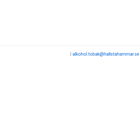
|
alkohol.tobak@hallstahammar.se